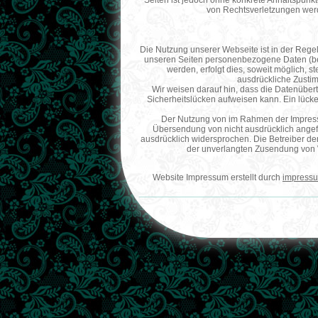
Seiten ist jedoch ohne konkrete Anhaltspunk
von Rechtsverletzungen werd
Die Nutzung unserer Webseite ist in der Reg
unseren Seiten personenbezogene Daten (be
werden, erfolgt dies, soweit möglich, st
ausdrückliche Zustim
Wir weisen darauf hin, dass die Datenübert
Sicherheitslücken aufweisen kann. Ein lücken
Der Nutzung von im Rahmen der Impressum
Übersendung von nicht ausdrücklich angefo
ausdrücklich widersprochen. Die Betreiber der 
der unverlangten Zusendung von 
Website Impressum erstellt durch
impressu