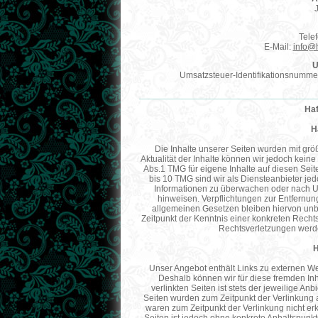
Tele
E-Mail:
info@
U
Umsatzsteuer-Identifikationsnumm
Ha
H
Die Inhalte unserer Seiten wurden mit größte
Aktualität der Inhalte können wir jedoch kei
Abs.1 TMG für eigene Inhalte auf diesen Sei
bis 10 TMG sind wir als Diensteanbieter jedo
Informationen zu überwachen oder nach Ums
hinweisen. Verpflichtungen zur Entfernu
allgemeinen Gesetzen bleiben hiervon unbe
Zeitpunkt der Kenntnis einer konkreten Rech
Rechtsverletzungen werde
H
Unser Angebot enthält Links zu externen Web
Deshalb können wir für diese fremden In
verlinkten Seiten ist stets der jeweilige Anb
Seiten wurden zum Zeitpunkt der Verlinkung a
waren zum Zeitpunkt der Verlinkung nicht erk