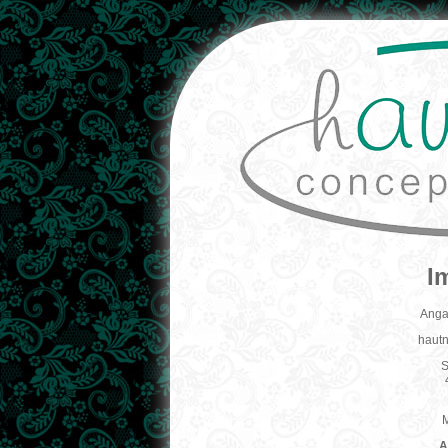
I
Anga
hautn
S
M
A